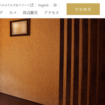
ベルホテルズ＆リゾーツ
English
空室検索
グ
スパ
周辺観光
アクセス