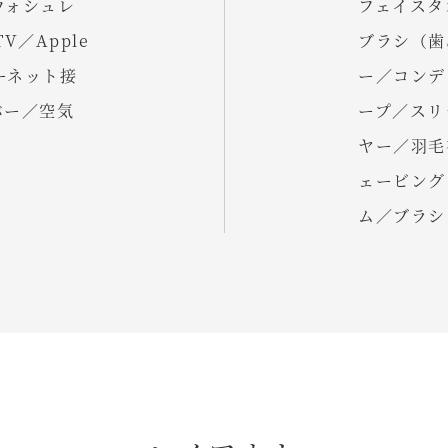
ウォシュレ
フェイスタ
V／Apple
ブラシ（歯
ターネット接
ー／コンデ
バー／空気
ープ／スリ
ヤー／羽毛
ェービング
ム／ブラシ