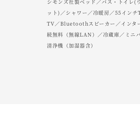
シモンズ社製ベッド／バス・トイレ(
ット)／シャワー／冷暖房／55インチT
TV／Bluetoothスピーカー／イン
続無料（無線LAN）／冷蔵庫／ミニ
清浄機（加湿器含）