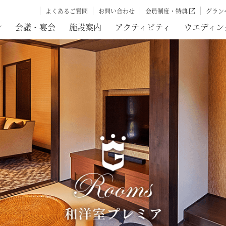
よくあるご質問
お問い合わせ
会員制度・特典
グラン
ン
会議・宴会
施設案内
アクティビティ
ウエディン