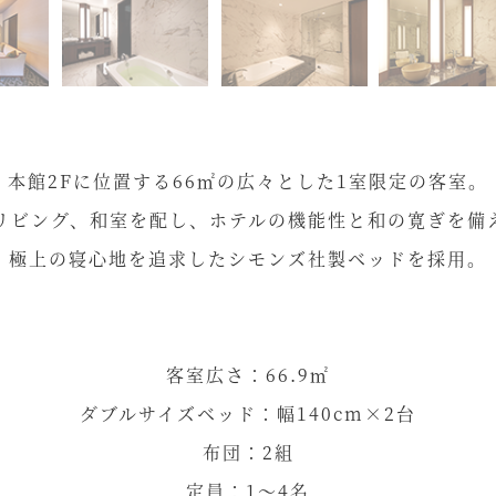
本館2Fに位置する66㎡の広々とした1室限定の客室。
リビング、和室を配し、ホテルの機能性と和の寛ぎを備
極上の寝心地を追求したシモンズ社製ベッドを採用。
客室広さ：66.9㎡
ダブルサイズベッド：幅140cm×2台
布団：2組
定員：1～4名